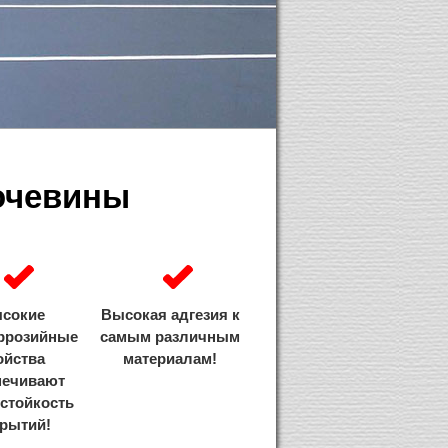
очевины
сокие
Высокая адгезия к
ррозийные
самым различным
ойства
материалам!
печивают
стойкость
рытий!