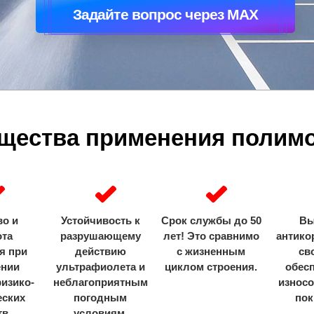
Задайте вопрос через MAX
щества применения полим
во и
Устойчивость к
Срок службы до 50
Вы
ота
разрушающему
лет! Это сравнимо
антико
я при
действию
с жизненным
св
ении
ультрафиолета и
циклом строения.
обес
изико-
неблагоприятным
износо
еских
погодным
пок
тв.
условиям.