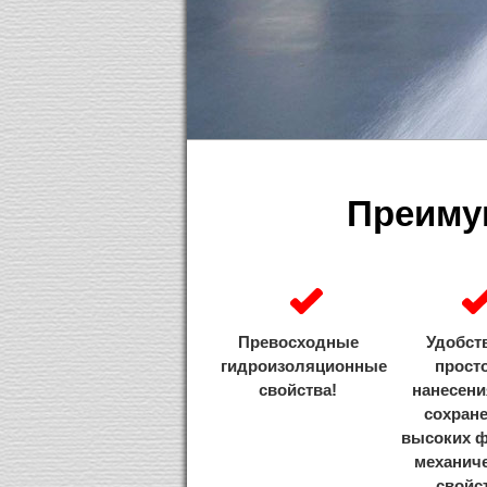
Преиму
Превосходные
Удобст
гидроизоляционные
прост
свойства!
нанесени
сохран
высоких ф
механич
свойс