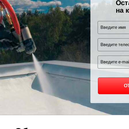
Ост
на 
О