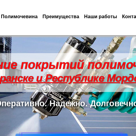
Полимочевина
Преимущества
Наши работы
Конт
ние покрытий полимо
аранске и Республике Морд
перативно. Надежно. Долговечн