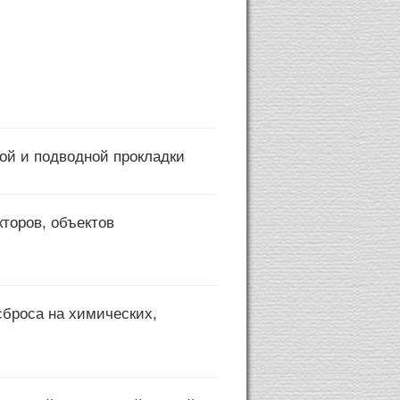
Устройство и ремонт к
ой и подводной прокладки
торов, объектов
сброса на химических,