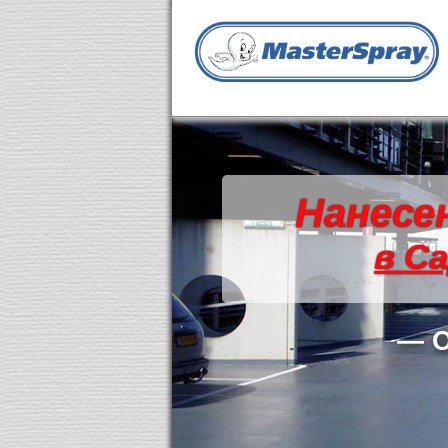
Нанесе
в С
— О