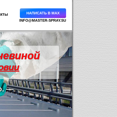
НАПИСАТЬ В MAX
акты
INFO@MASTER-SPRAY.SU
чевиной
овии
о. —