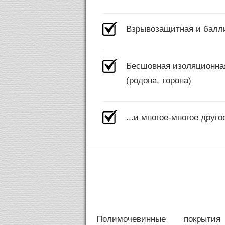
Взрывозащитная и балли
Бесшовная изоляционная
(родона, торона)
...и многое-многое друго
Полимочевинные покрыти